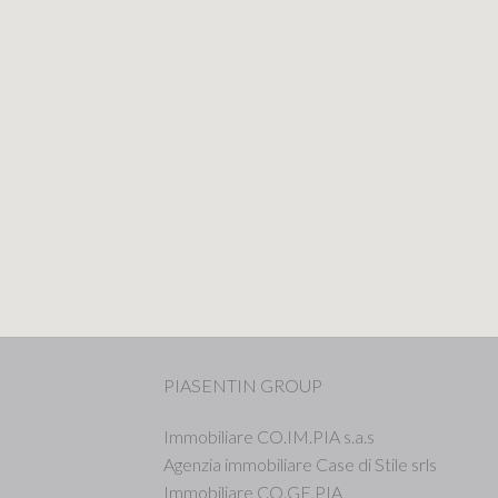
PIASENTIN GROUP
Immobiliare CO.IM.PIA s.a.s
Agenzia immobiliare Case di Stile srls
Immobiliare CO.GE.PIA