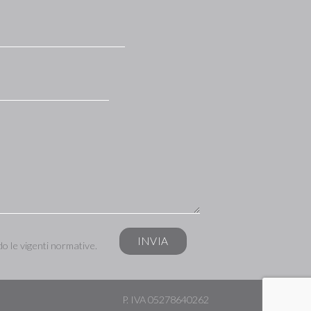
do le vigenti normative.
P. IVA
05278640262