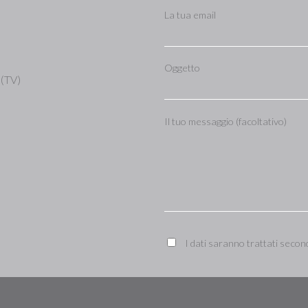
La tua email
Oggetto
 (TV)
Il tuo messaggio (facoltativo)
I dati saranno trattati secon