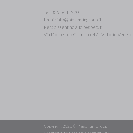
Tel
: 335 5441970
Email
: info@piasentingroup.it
Pec
: piasentinclaudio@pec.it
Via Domenico Gismano, 47 - Vittorio Veneto
Copyright 2026 ©
Piasentin Group
Created with Passion by
Spring Adv